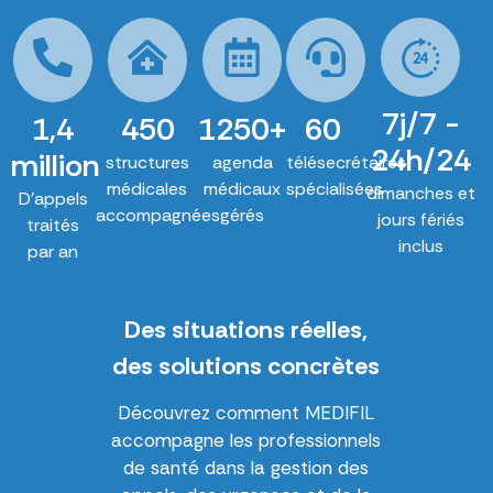
7j/7 -
1,4
450
1250+
60
24h/24
million
structures
agenda
télésecrétaires
médicales
médicaux
spécialisées
dimanches et
D'appels
accompagnées
gérés
jours fériés
traités
inclus
par an
Des situations réelles,
des solutions concrètes
Découvrez comment MEDIFIL
accompagne les professionnels
de santé dans la gestion des