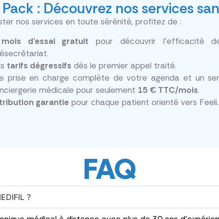
Pack : Découvrez nos services sa
ter nos services en toute sérénité, profitez de :
mois d’essai gratuit
pour découvrir l’efficacité d
lésecrétariat.
es
tarifs dégressifs
dès le premier appel traité.
e prise en charge complète de votre agenda et un se
nciergerie médicale pour seulement
15 € TTC/mois
.
tribution garantie
pour chaque patient orienté vers Feeli.
FAQ
EDIFIL ?
phonique médical à distance avec plus de 30 ans d’expérie