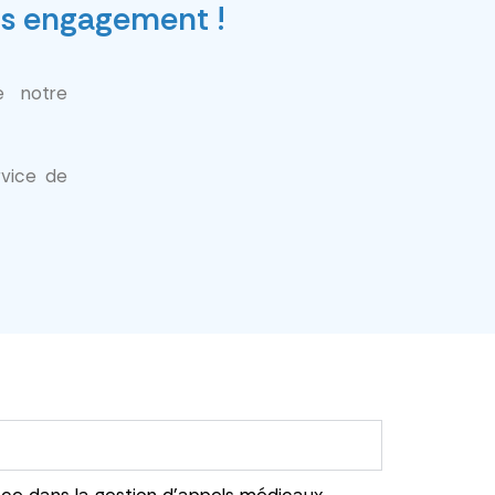
ns engagement !
e notre
rvice de
nce dans la gestion d’appels médicaux.