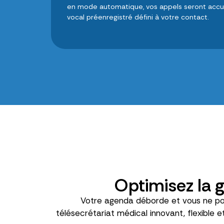
en mode automatique, vos appels seront accue
vocal préenregistré défini à votre contact.
Optimisez la g
Votre agenda déborde et vous ne pou
télésecrétariat médical innovant, flexible 