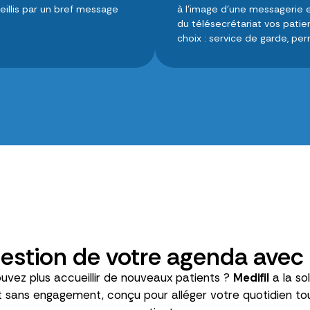
illis par un bref message
à l’image d’une messagerie 
du télésecrétariat vos patie
choix : service de garde, pe
estion de votre agenda avec M
vez plus accueillir de nouveaux patients ?
Medifil
a la so
et sans engagement, conçu pour alléger votre quotidien tou