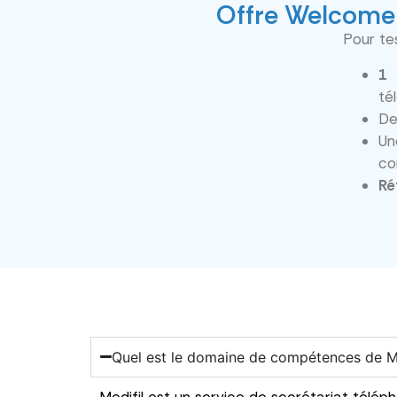
Offre Welcome 
Pour tes
1 
té
D
Un
co
Ré
Quel est le domaine de compétences de M
Medifil est un service de secrétariat télé